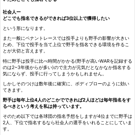
社会人ー
どこでも指名できるができれば3位以上で獲得したい
という形になります。
また一般にペナントレースでは投手よりも野手の影響が大きい
ため、下位で投手を当て上位で野手を指名できる環境を作るこ
とが大切と言えます。
特に野手は投手に比べ時間がかかる(野手が高いWARを記録する
のは2~3年後からが多い)ので主力が元気だとなかなか指名する
気にならず、投手に行ってしまうかもしれません。
しかしそのつけは数年後に確実に、ボディブローのように効い
てきます。
野手は毎年上位4人のどこかでできれば2人ほどは毎年指名をす
るべきという考えを私は持っています。
そのため以下では各球団の指名予想をしますが4位までに野手は
2人、下位で指名するなら社会人の選手をいれることにしていま
す。