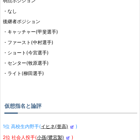
弱点ポジション
・なし
後継者ポジション
・キャッチャー(甲斐選手)
・ファースト(中村選手)
・ショート(今宮選手)
・センター(牧原選手)
・ライト(柳田選手)
仮想指名と論評
1位 高校生内野手(
イヒネ(誉高)
)
2位 社会人投手(
小孫(鷺宮製)
)