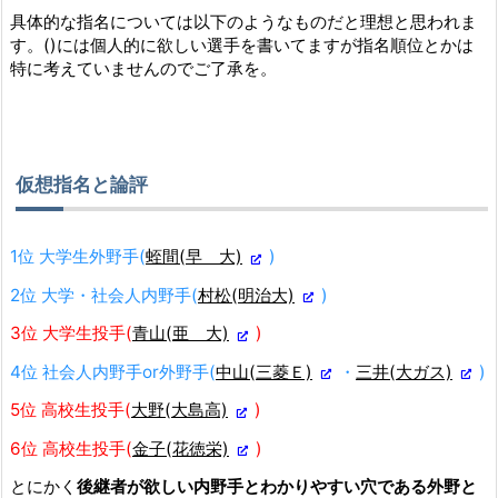
具体的な指名については以下のようなものだと理想と思われま
す。()には個人的に欲しい選手を書いてますが指名順位とかは
特に考えていませんのでご了承を。
仮想指名と論評
1位 大学生外野手(
蛭間(早 大)
)
2位 大学・社会人内野手(
村松(明治大)
)
3位 大学生投手(
青山(亜 大)
)
4位 社会人内野手or外野手(
中山(三菱Ｅ)
・
三井(大ガス)
)
5位 高校生投手(
大野(大島高)
)
6位 高校生投手(
金子(花徳栄)
)
とにかく
後継者が欲しい内野手とわかりやすい穴である外野と