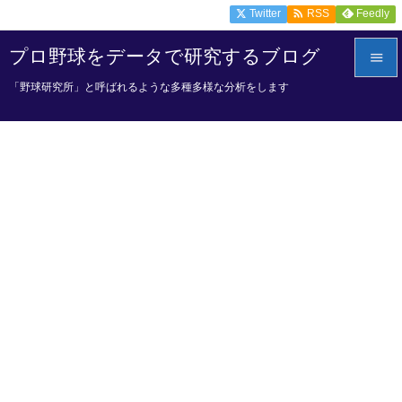

Twitter
Feedly
RSS
プロ野球をデータで研究するブログ

「野球研究所」と呼ばれるような多種多様な分析をします

メニュ

サイド

前へ

次へ

検索