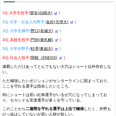
1位 大学生投手(
曽谷(白鴎大)
)
2位 大学・社会人内野手(
友杉(天理大)
)
3位 大学生捕手(
野口(名城大)
)
4位 高校生投手(
門別(東札幌)
)
5位 大学生野手(
杉澤(東福大)
)
6位 社会人投手(
関根（ENEOS)
)
連覇しただけあってとんでもない大穴はショート以外存在しな
い。
ただ補強したいポジションがセンターラインに固まっており、
ここを守れる選手は指名したいところ。
特にショートは若い紅林選手がいるが穴になってしまってお
り、セカンドも安達選手が多くを守っている。
このことから
二遊間を守れる選手は上位で確保
したく、外野も
ひっ迫はしていないが若い人材が欲しい。