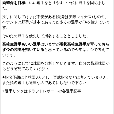
両確保を目標
にいい選手をとりやすい上位に野手を固めまし
た。
投手に関してはまだ不安がある(先発は実際マイナス)ものの、
ペナントは野手が基本でありまた多くの選手がFAを控えていま
す。
そのため野手を優先して指名することとしました。
高校生野手もいい選手はいますが現状高校生野手が育っておら
ず今の苦境を招いている
と思っているので今年はナシで考えて
います。
このようにして12球団を分析していきます。自分の贔屓球団か
らどうぞ見てみてください。
※指名予想は全球団6人とし、育成指名などは考えていません。
また指名選手も適当なのであてにしないで下さい。
※選手リンクはドラフトレポートの各選手記事