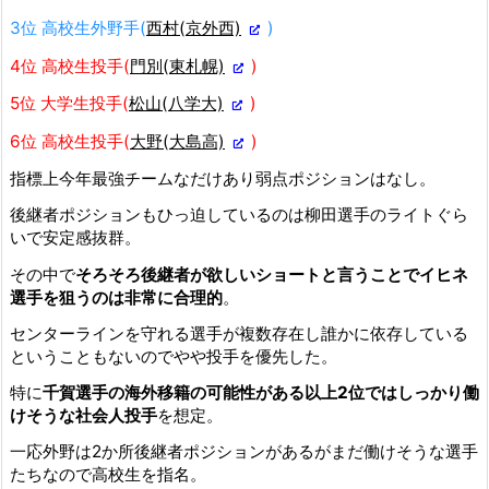
3位 高校生外野手(
西村(京外西)
)
4位 高校生投手(
門別(東札幌)
)
5位 大学生投手(
松山(八学大)
)
6位 高校生投手(
大野(大島高)
)
指標上今年最強チームなだけあり弱点ポジションはなし。
後継者ポジションもひっ迫しているのは柳田選手のライトぐら
いで安定感抜群。
その中で
そろそろ後継者が欲しいショートと言うことでイヒネ
選手を狙うのは非常に合理的
。
センターラインを守れる選手が複数存在し誰かに依存している
ということもないのでやや投手を優先した。
特に
千賀選手の海外移籍の可能性がある以上2位ではしっかり働
けそうな社会人投手
を想定。
一応外野は2か所後継者ポジションがあるがまだ働けそうな選手
たちなので高校生を指名。