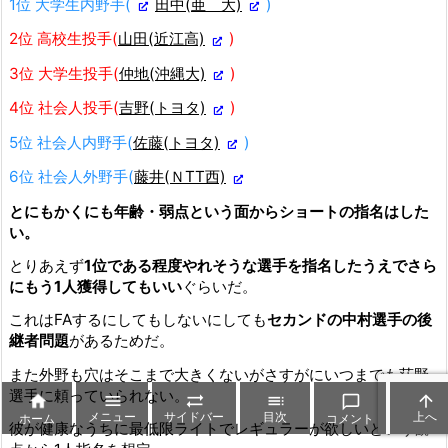
1位 大学生内野手(
田中(亜 大)
)
2位 高校生投手(
山田(近江高)
)
3位 大学生投手(
仲地(沖縄大)
)
4位 社会人投手(
吉野(トヨタ)
)
5位 社会人内野手(
佐藤(トヨタ)
)
6位 社会人外野手(
藤井(ＮTT西)
とにもかくにも年齢・弱点という面からショートの指名はした
い。
とりあえず
1位である程度やれそうな選手を指名したうえでさら
にもう1人獲得してもいい
ぐらいだ。
これはFAするにしてもしないにしても
セカンドの中村選手の後
継者問題
があるためだ。
また外野も穴はそこまで大きくないがさすがにいつまでも荻野
選手に頼っていられない。






メニュー
サイドバー
目次
上へ
ホーム
コメント
彼が健康なうちに最低限ライトでレギュラーが欲しいという観