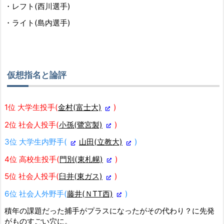
・レフト(西川選手)
・ライト(島内選手)
仮想指名と論評
1位 大学生投手(
金村(富士大)
)
2位 社会人投手(
小孫(鷺宮製)
)
3位 大学生内野手(
山田(立教大)
)
4位 高校生投手(
門別(東札幌)
)
5位 社会人投手(
臼井(東ガス)
)
6位 社会人外野手(
藤井(ＮTT西)
)
積年の課題だった捕手がプラスになったがその代わり？に先発
がものすごい穴に。