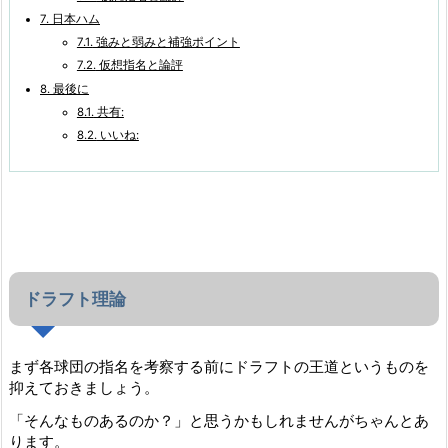
7.
日本ハム
7.1.
強みと弱みと補強ポイント
7.2.
仮想指名と論評
8.
最後に
8.1.
共有:
8.2.
いいね:
ドラフト理論
まず各球団の指名を考察する前にドラフトの王道というものを
抑えておきましょう。
「そんなものあるのか？」と思うかもしれませんがちゃんとあ
ります。