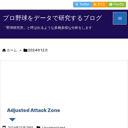

Twitter
Feedly
RSS
プロ野球をデータで研究するブログ

「野球研究所」と呼ばれるような多種多様な分析をします

メニュ


ホーム
>

2024年12月
サイド

前へ

次へ

検索
Adjusted Attack Zone


2024年12月29日
Uncategorized