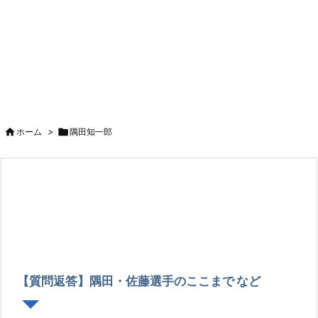

ホーム
>

隅田知一郎
【質問返答】隅田・佐藤選手のここまで など