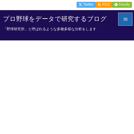

Twitter
Feedly
RSS
プロ野球をデータで研究するブログ

「野球研究所」と呼ばれるような多種多様な分析をします

メニュ

サイド

前へ

次へ

検索