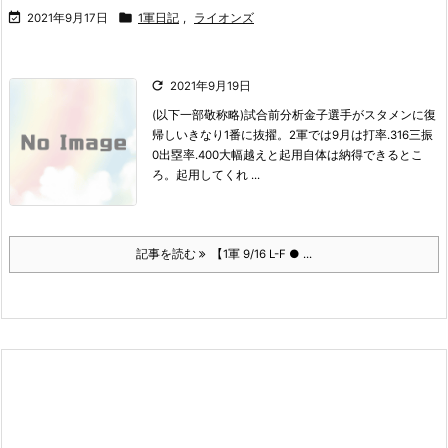


2021年9月17日
1軍日記
,
ライオンズ

2021年9月19日
(以下一部敬称略)
試合前分析
金子選手がスタメンに復
帰しいきなり1番に抜擢。
2軍では9月は
打率.316
三振
0
出塁率.400大幅越え
と起用自体は納得できるとこ
ろ。起用してくれ ...
記事を読む
【1軍 9/16 L-F ● ...