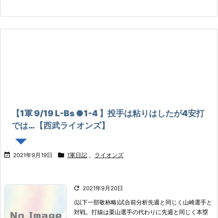
【1軍 9/19 L-Bs ●1-4 】投手は粘りはしたが4安打
では…【西武ライオンズ】


2021年9月19日
1軍日記
,
ライオンズ

2021年9月20日
(以下一部敬称略)
試合前分析
先週と同じく山崎選手と
対戦。
打線は栗山選手の代わりに先週と同じく本塁