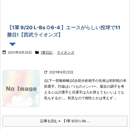
【1軍 9/20 L-Bs ○6-4 】エースがらしい投球で11
勝目!【西武ライオンズ】


2021年9月20日
1軍日記
,
ライオンズ

2021年9月22日
(以下一部敬称略)
試合前分析
相手の先発は初対戦の本
田選手。
打線はいつものメンバー。
最近の調子を考
えると山川選手と呉選手は入れ替えてもいいような
気もするが…。
初見なので相性とかは考えず ...
記事を読む
【1軍 9/20 L-Bs ...