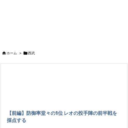

ホーム
>

西武
【前編】防御率堂々の1位 レオの投手陣の前半戦を
採点する