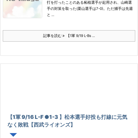
打を打ったことのある柘植選手が起用され、山崎選
手の対策を取った(栗山選手は7-0)。
ただ捕手は先週
と ...
記事を読む
【1軍 9/19 L-Bs ...
【1軍 9/16 L-F ●1-3 】松本選手好投も打線に元気
なく敗戦【西武ライオンズ】