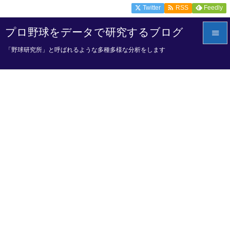

Twitter
Feedly
RSS
プロ野球をデータで研究するブログ

「野球研究所」と呼ばれるような多種多様な分析をします

メニュ

サイド

前へ

次へ

検索