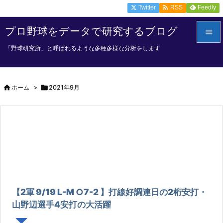

Twitter
Feedly
RSS
プロ野球をデータで研究するブログ

「野球研究所」と呼ばれるような多種多様な分析をします

メニュ


ホーム
>

2021年9月
サイド

前へ

次へ

検索
【2軍 9/19 L-M ○7-2 】打線好調連日の2桁安打・
山野辺選手4安打の大活躍