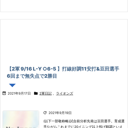
【2軍 9/16 L-Y ○6-5 】打線好調11安打&豆田選手
6回まで無失点で2勝目


2021年9月17日
2軍日記
,
ライオンズ

2021年9月19日
(以下一部敬称略)
試合前分析
先発は豆田選手。育成選
手ながらこれまでに20イニング以上投げ順調といえ