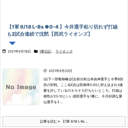
【1軍 9/18 L-Bs ●0-4 】今井選手粘り切れず打線
も2試合連続で沈黙【西武ライオンズ】


2021年9月18日
1軍日記
,
ライオンズ

2021年9月20日
(以下一部敬称略)
試合前分析
山本由伸選手と今季8回
目の対戦。ここ4試合は防御率0.93と抑え込まれ3連
勝を許しているのそろそろ打ちたいところ。
打線は
相性が23-10といい源田選手を1番に、今月好調な栗
山選手を3 ...
記事を読む
【1軍 9/18 L-Bs ...