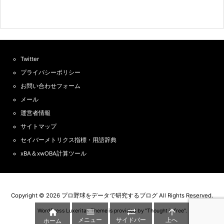
Twitter
プライバシーポリシー
お問い合わせフォーム
メール
運営者情報
サイトマップ
セイバーメトリクス指標・用語辞典
xBA＆xwOBA計算ツール
Copyright ©
2026
プロ野球をデータで研究するブログ
All Rights Reserved.



WordPress Luxeritas Theme is provided by "
Thought is free
".

メニュー
サイドバー
上へ
ホーム