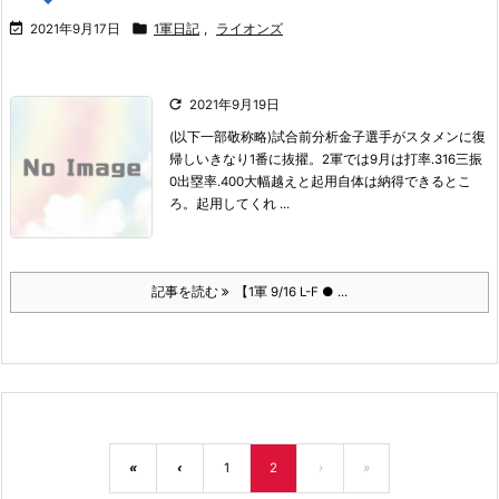


2021年9月17日
1軍日記
,
ライオンズ

2021年9月19日
(以下一部敬称略)
試合前分析
金子選手がスタメンに復
帰しいきなり1番に抜擢。
2軍では9月は
打率.316
三振
0
出塁率.400大幅越え
と起用自体は納得できるとこ
ろ。起用してくれ ...
記事を読む
【1軍 9/16 L-F ● ...
«
‹
1
2
›
»