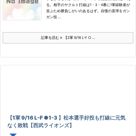
る。
相手のヤクルト打線は1・3・4番に1軍経験者が
並ぶため勝負しがいのあるはず。
自慢の直球をガン
ガン投 ...
記事を読む
【2軍 9/16 L-Y ○ ...
【1軍 9/16 L-F ●1-3 】松本選手好投も打線に元気
なく敗戦【西武ライオンズ】