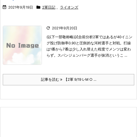


2021年9月19日
2軍日記
,
ライオンズ

2021年9月20日
(以下一部敬称略)
試合前分析
2軍ではあるが40イニン
グ投げ防御率0.90と圧倒的な河村選手と対戦。
打線
は1番から7番は少し入れ替えた程度でメンツは変わ
らず。
スパンジェンバーグ選手が抹消というこ ...
記事を読む
【2軍 9/19 L-M ○ ...