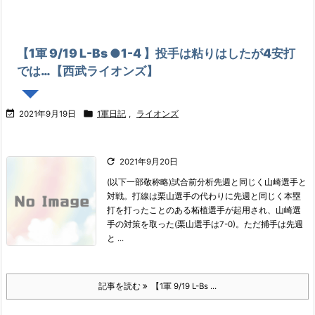
【1軍 9/19 L-Bs ●1-4 】投手は粘りはしたが4安打
では…【西武ライオンズ】


2021年9月19日
1軍日記
,
ライオンズ

2021年9月20日
(以下一部敬称略)
試合前分析
先週と同じく山崎選手と
対戦。
打線は栗山選手の代わりに先週と同じく本塁
打を打ったことのある柘植選手が起用され、山崎選
手の対策を取った(栗山選手は7-0)。
ただ捕手は先週
と ...
記事を読む
【1軍 9/19 L-Bs ...